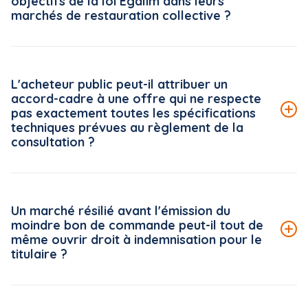
objectifs de la loi Egalim dans leurs
marchés de restauration collective ?
Le Conseil national de la restauration collective (CNRC)
met à disposition des acheteurs publics une véritable
L'acheteur public peut-il attribuer un
boîte à outils, accessible gratuitement sur la plateforme
accord-cadre à une offre qui ne respecte
« ma cantine » (ma-cantine.agriculture.gouv.fr), pilotée
pas exactement toutes les spécifications
par le ministère de l'Agriculture.
techniques prévues au règlement de la
consultation ?
Lire la suite de la FAQ
Le Conseil d'État rappelle, dans une décision du 5 juin
2026*, un principe strict en matière d'analyse des offres :
Un marché résilié avant l'émission du
le règlement de la consultation s'impose à l'acheteur
moindre bon de commande peut-il tout de
public dans toutes ses mentions, dès lors que celles-ci
même ouvrir droit à indemnisation pour le
ne sont pas manifestement dépourvues d'utilité pour
titulaire ?
l'examen des offres.
Lire la suite de la FAQ
Par un arrêt du 18 juin 2026*, mentionné aux tables du