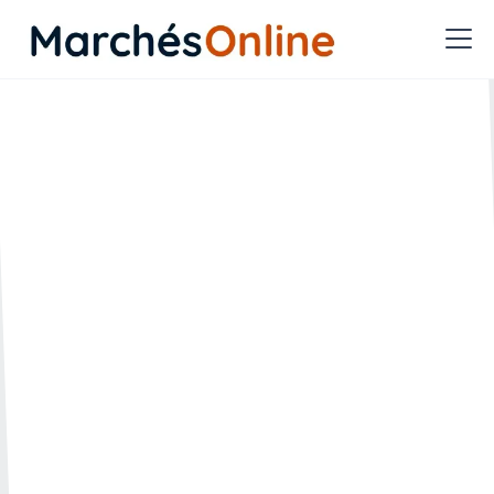
MAPA de montants élevés
: faut-il créer une
commission d'examen des
offres ?
🗓️ Créée le :
🔄 Mise à jour le :
15.12.2025
15.12.2025