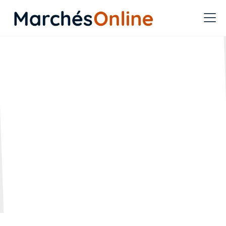
Qu’est-ce qu’un
groupement momentané
d’entreprises (GME) ?
🗓️ Créée le :
🔄 Mise à jour le :
02.06.2022
25.04.2023