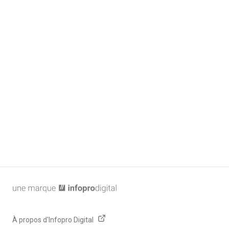
publique, c'est-à-dire lorsqu'une partie signe
électroniquement et l'autre manuscritement.
Lire la suite de la FAQ
Mentions légales
Politique de confidentialité
Paramétrage Cookies