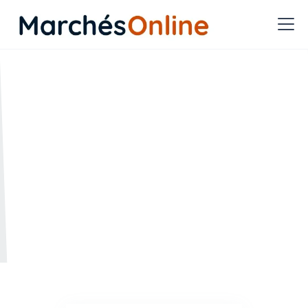
Quelles nouveautés en
matière de sourcing ?
🗓️ Créée le :
🔄 Mise à jour le :
29.01.2026
29.01.2026