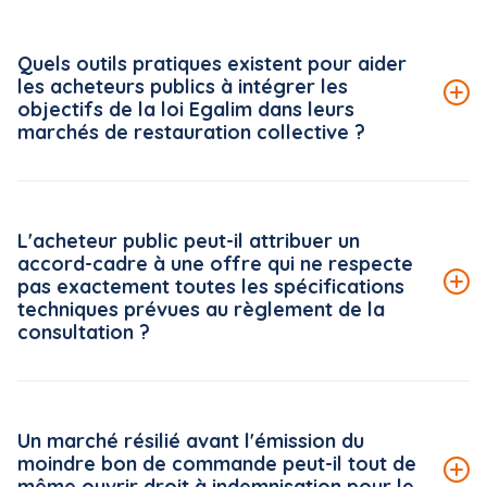
Quels outils pratiques existent pour aider
les acheteurs publics à intégrer les
objectifs de la loi Egalim dans leurs
marchés de restauration collective ?
Le Conseil national de la restauration collective (CNRC)
met à disposition des acheteurs publics une véritable
L'acheteur public peut-il attribuer un
boîte à outils, accessible gratuitement sur la plateforme
accord-cadre à une offre qui ne respecte
« ma cantine » (ma-cantine.agriculture.gouv.fr), pilotée
pas exactement toutes les spécifications
par le ministère de l'Agriculture.
techniques prévues au règlement de la
consultation ?
Lire la suite de la FAQ
Le Conseil d'État rappelle, dans une décision du 5 juin
2026*, un principe strict en matière d'analyse des offres :
Un marché résilié avant l'émission du
le règlement de la consultation s'impose à l'acheteur
moindre bon de commande peut-il tout de
public dans toutes ses mentions, dès lors que celles-ci
même ouvrir droit à indemnisation pour le