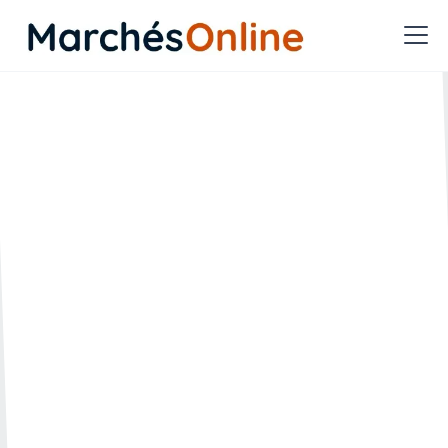
Pourra-t-on bientôt
privilégier les producteurs
locaux dans les marchés
de restauration collective
?
🗓️ Créée le :
🔄 Mise à jour le :
29.01.2026
29.01.2026