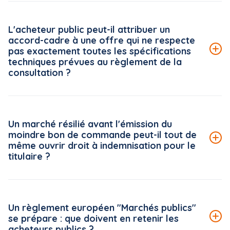
Le Conseil national de la restauration collective (CNRC)
met à disposition des acheteurs publics une véritable
L'acheteur public peut-il attribuer un
boîte à outils, accessible gratuitement sur la plateforme
accord-cadre à une offre qui ne respecte
« ma cantine » (ma-cantine.agriculture.gouv.fr), pilotée
pas exactement toutes les spécifications
par le ministère de l'Agriculture.
techniques prévues au règlement de la
consultation ?
Lire la suite de la FAQ
Le Conseil d'État rappelle, dans une décision du 5 juin
2026*, un principe strict en matière d'analyse des offres :
Un marché résilié avant l'émission du
le règlement de la consultation s'impose à l'acheteur
moindre bon de commande peut-il tout de
public dans toutes ses mentions, dès lors que celles-ci
même ouvrir droit à indemnisation pour le
ne sont pas manifestement dépourvues d'utilité pour
titulaire ?
l'examen des offres.
Lire la suite de la FAQ
Par un arrêt du 18 juin 2026*, mentionné aux tables du
Recueil, le Conseil d'État (CE) reconnaît au titulaire d'un
Un règlement européen "Marchés publics"
marché public, résilié avant l'émission de bons de
se prépare : que doivent en retenir les
commande, le droit de bénéficier de l'indemnisation
acheteurs publics ?