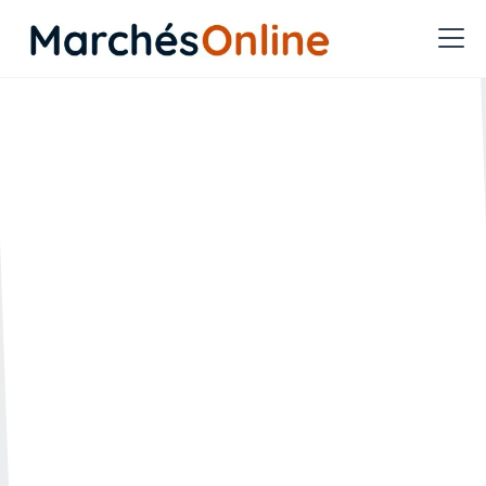
Qu’est-ce que le
règlement européen
SURMI, applicable à
compter du 29 mai 2026 ?
🗓️ Créée le :
🔄 Mise à jour le :
24.06.2025
24.06.2025