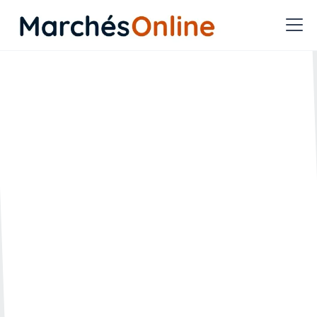
Quelles sont les conditions
de versement des
avances dans les marchés
publics ?
🗓️ Créée le :
🔄 Mise à jour le :
16.02.2022
27.04.2023