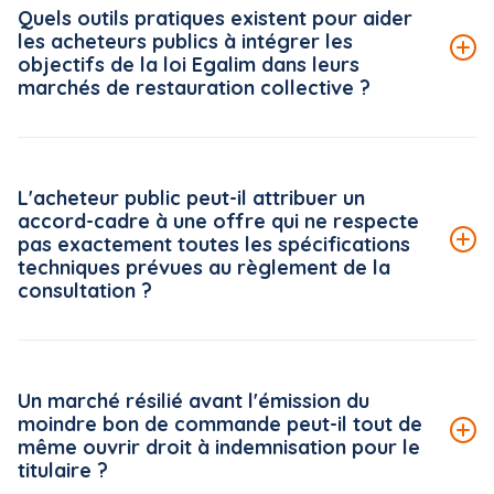
Quels outils pratiques existent pour aider
les acheteurs publics à intégrer les
objectifs de la loi Egalim dans leurs
marchés de restauration collective ?
Le Conseil national de la restauration collective (CNRC)
met à disposition des acheteurs publics une véritable
L'acheteur public peut-il attribuer un
boîte à outils, accessible gratuitement sur la plateforme
accord-cadre à une offre qui ne respecte
« ma cantine » (ma-cantine.agriculture.gouv.fr), pilotée
pas exactement toutes les spécifications
par le ministère de l'Agriculture.
techniques prévues au règlement de la
consultation ?
Lire la suite de la FAQ
Le Conseil d'État rappelle, dans une décision du 5 juin
2026*, un principe strict en matière d'analyse des offres :
Un marché résilié avant l'émission du
le règlement de la consultation s'impose à l'acheteur
moindre bon de commande peut-il tout de
public dans toutes ses mentions, dès lors que celles-ci
même ouvrir droit à indemnisation pour le
ne sont pas manifestement dépourvues d'utilité pour
titulaire ?
l'examen des offres.