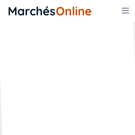
Quelles questions se poser
pour savoir si on est dans
le cadre d’un achat
innovant ?
🗓️ Créée le :
🔄 Mise à jour le :
16.02.2022
27.04.2023