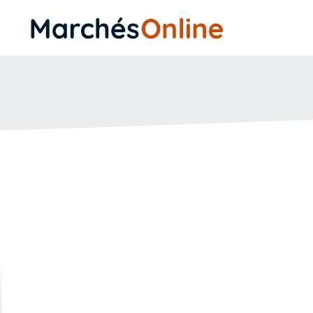
Pourquoi un mar
infructueux ?
🗓️ Créée le :
08.04.2025
🔄 Mise à jour le :
08.0