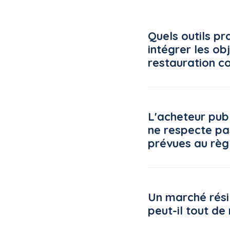
Quels outils pr
intégrer les ob
restauration co
Le Conseil national d
véritable boîte à outi
L'acheteur publ
cantine.agriculture.gou
ne respecte pa
Lire la suite de la FA
prévues au règ
Le Conseil d'État rapp
offres : le règlement 
Un marché rési
que celles-ci ne sont
peut-il tout de
Lire la suite de la FA