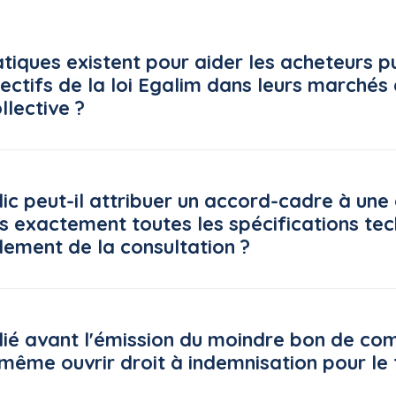
atiques existent pour aider les acheteurs p
jectifs de la loi Egalim dans leurs marchés
llective ?
e la restauration collective (CNRC) met à disposition des ach
ls, accessible gratuitement sur la plateforme « ma cantine » (
ic peut-il attribuer un accord-cadre à une 
v.fr), pilotée par le ministère de l'Agriculture.
s exactement toutes les spécifications te
Q
lement de la consultation ?
elle, dans une décision du 5 juin 2026*, un principe strict en 
de la consultation s'impose à l'acheteur public dans toutes se
lié avant l'émission du moindre bon de c
 pas manifestement dépourvues d'utilité pour l'examen des off
 même ouvrir droit à indemnisation pour le t
Q