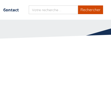
Contact
-il être