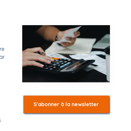
re
ar
S'abonner à la newsletter
s