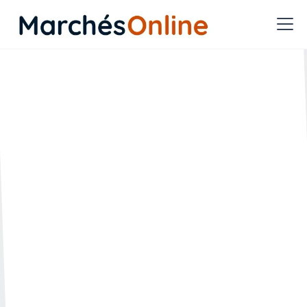
Marché de maîtrise
d’œuvre – l’acheteur est-il
lié par l’avis du jury de
concours ?
🗓️ Créée le :
🔄 Mise à jour le :
22.10.2024
04.02.2025