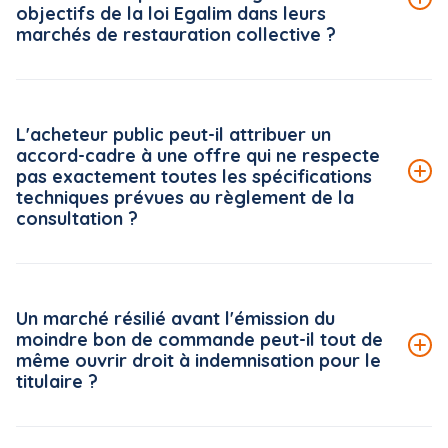
objectifs de la loi Egalim dans leurs
marchés de restauration collective ?
Le Conseil national de la restauration collective (CNRC)
met à disposition des acheteurs publics une véritable
L'acheteur public peut-il attribuer un
boîte à outils, accessible gratuitement sur la plateforme
accord-cadre à une offre qui ne respecte
« ma cantine » (ma-cantine.agriculture.gouv.fr), pilotée
pas exactement toutes les spécifications
par le ministère de l'Agriculture.
techniques prévues au règlement de la
consultation ?
Lire la suite de la FAQ
Le Conseil d'État rappelle, dans une décision du 5 juin
2026*, un principe strict en matière d'analyse des offres :
Un marché résilié avant l'émission du
le règlement de la consultation s'impose à l'acheteur
moindre bon de commande peut-il tout de
public dans toutes ses mentions, dès lors que celles-ci
même ouvrir droit à indemnisation pour le
ne sont pas manifestement dépourvues d'utilité pour
titulaire ?
l'examen des offres.
Lire la suite de la FAQ
Par un arrêt du 18 juin 2026*, mentionné aux tables du