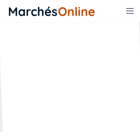
Septembre 2025 - où en
sont les délais de
paiement ?
🗓️ Créée le :
🔄 Mise à jour le :
29.09.2025
29.09.2025