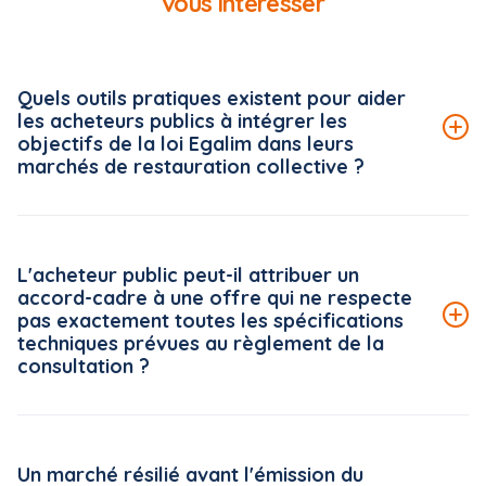
vous intéresser
Quels outils pratiques existent pour aider
les acheteurs publics à intégrer les
objectifs de la loi Egalim dans leurs
marchés de restauration collective ?
Le Conseil national de la restauration collective (CNRC)
met à disposition des acheteurs publics une véritable
L'acheteur public peut-il attribuer un
boîte à outils, accessible gratuitement sur la plateforme
accord-cadre à une offre qui ne respecte
« ma cantine » (ma-cantine.agriculture.gouv.fr), pilotée
pas exactement toutes les spécifications
par le ministère de l'Agriculture.
techniques prévues au règlement de la
consultation ?
Lire la suite de la FAQ
Le Conseil d'État rappelle, dans une décision du 5 juin
2026*, un principe strict en matière d'analyse des offres :
Un marché résilié avant l'émission du
le règlement de la consultation s'impose à l'acheteur