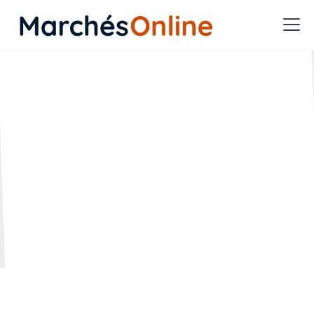
Qu'est-ce qu’une copie de
sauvegarde ?
🗓️ Créée le :
🔄 Mise à jour le :
17.02.2022
26.04.2023