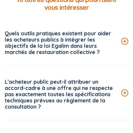
vous intéresser
Quels outils pratiques existent pour aider
les acheteurs publics à intégrer les
objectifs de la loi Egalim dans leurs
marchés de restauration collective ?
Le Conseil national de la restauration collective (CNRC)
met à disposition des acheteurs publics une véritable
L'acheteur public peut-il attribuer un
boîte à outils, accessible gratuitement sur la plateforme
accord-cadre à une offre qui ne respecte
« ma cantine » (ma-cantine.agriculture.gouv.fr), pilotée
pas exactement toutes les spécifications
par le ministère de l'Agriculture.
techniques prévues au règlement de la
consultation ?
Lire la suite de la FAQ
Le Conseil d'État rappelle, dans une décision du 5 juin
2026*, un principe strict en matière d'analyse des offres :