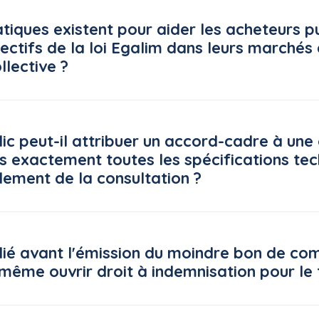
atiques existent pour aider les acheteurs p
jectifs de la loi Egalim dans leurs marchés
llective ?
e la restauration collective (CNRC) met à disposition des ach
ls, accessible gratuitement sur la plateforme « ma cantine » (
ic peut-il attribuer un accord-cadre à une 
v.fr), pilotée par le ministère de l'Agriculture.
s exactement toutes les spécifications te
Q
lement de la consultation ?
elle, dans une décision du 5 juin 2026*, un principe strict en 
de la consultation s'impose à l'acheteur public dans toutes se
lié avant l'émission du moindre bon de c
 pas manifestement dépourvues d'utilité pour l'examen des off
 même ouvrir droit à indemnisation pour le t
Q
n 2026*, mentionné aux tables du Recueil, le Conseil d'État (CE)