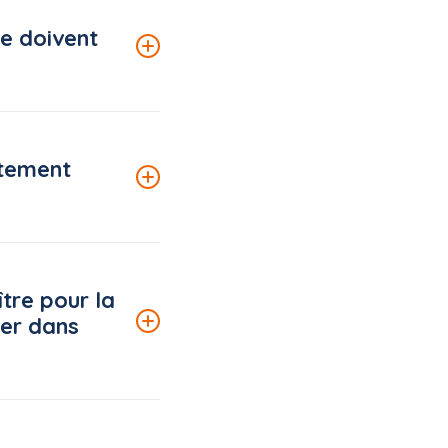
icier de
e doivent
e destiné à
ètement
publics, à la veille du
lligence artificielle
tre pour la
t simple : l'IA est
iser dans
e et sans cadre
isposition deux
ter la réalité des