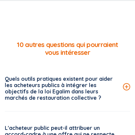
10 autres questions qui pourraient
vous intéresser
Quels outils pratiques existent pour aider
les acheteurs publics à intégrer les
objectifs de la loi Egalim dans leurs
marchés de restauration collective ?
Le Conseil national de la restauration collective (CNRC)
met à disposition des acheteurs publics une véritable
L'acheteur public peut-il attribuer un
boîte à outils, accessible gratuitement sur la plateforme
accord-cadre à une offre qui ne respecte