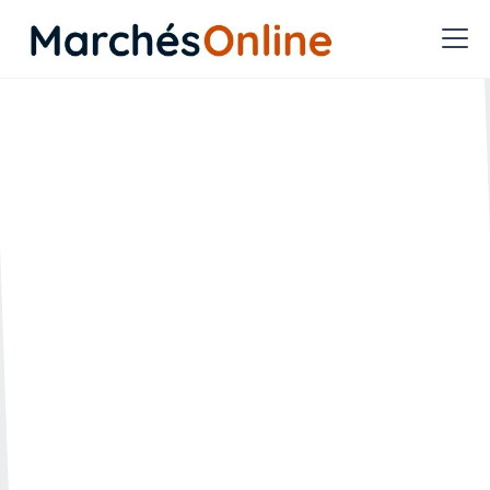
Quels sont les supports de
diffusion d'un avis de
marché public disponibles
sur Marchés Online ?
🗓️ Créée le :
🔄 Mise à jour le :
03.01.2022
25.04.2023