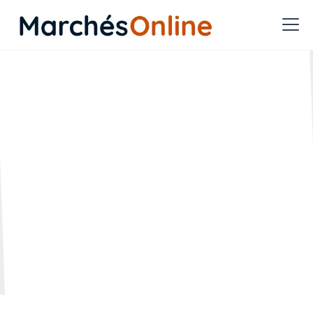
Quels sont les leviers de
performance achat en
matière de gaz naturel ?
🗓️ Créée le :
🔄 Mise à jour le :
02.12.2022
20.07.2023