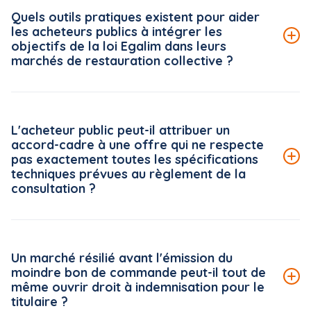
Quels outils pratiques existent pour aider
les acheteurs publics à intégrer les
objectifs de la loi Egalim dans leurs
marchés de restauration collective ?
Le Conseil national de la restauration collective (CNRC)
met à disposition des acheteurs publics une véritable
L'acheteur public peut-il attribuer un
boîte à outils, accessible gratuitement sur la plateforme
accord-cadre à une offre qui ne respecte
« ma cantine » (ma-cantine.agriculture.gouv.fr), pilotée
pas exactement toutes les spécifications
par le ministère de l'Agriculture.
techniques prévues au règlement de la
consultation ?
Lire la suite de la FAQ
Le Conseil d'État rappelle, dans une décision du 5 juin
2026*, un principe strict en matière d'analyse des offres :
Un marché résilié avant l'émission du
le règlement de la consultation s'impose à l'acheteur
moindre bon de commande peut-il tout de
public dans toutes ses mentions, dès lors que celles-ci
même ouvrir droit à indemnisation pour le
ne sont pas manifestement dépourvues d'utilité pour
titulaire ?