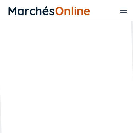
Quelles règles de
prescription sont
applicables pour les
actions fondées sur la
fraude ?
🗓️ Créée le :
🔄 Mise à jour le :
30.01.2023
24.04.2023