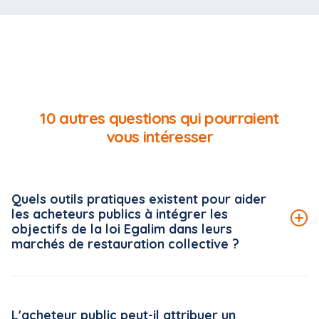
10 autres questions qui pourraient
vous intéresser
Quels outils pratiques existent pour aider
les acheteurs publics à intégrer les
objectifs de la loi Egalim dans leurs
marchés de restauration collective ?
Le Conseil national de la restauration collective (CNRC)
met à disposition des acheteurs publics une véritable
L'acheteur public peut-il attribuer un
boîte à outils, accessible gratuitement sur la plateforme