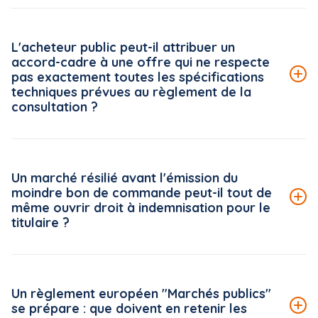
Le Conseil national de la restauration collective (CNRC)
met à disposition des acheteurs publics une véritable
L'acheteur public peut-il attribuer un
boîte à outils, accessible gratuitement sur la plateforme
accord-cadre à une offre qui ne respecte
« ma cantine » (ma-cantine.agriculture.gouv.fr), pilotée
pas exactement toutes les spécifications
par le ministère de l'Agriculture.
techniques prévues au règlement de la
consultation ?
Lire la suite de la FAQ
Le Conseil d'État rappelle, dans une décision du 5 juin
2026*, un principe strict en matière d'analyse des offres :
Un marché résilié avant l'émission du
le règlement de la consultation s'impose à l'acheteur
moindre bon de commande peut-il tout de
public dans toutes ses mentions, dès lors que celles-ci
même ouvrir droit à indemnisation pour le
ne sont pas manifestement dépourvues d'utilité pour
titulaire ?
l'examen des offres.
Lire la suite de la FAQ
Par un arrêt du 18 juin 2026*, mentionné aux tables du
Recueil, le Conseil d'État (CE) reconnaît au titulaire d'un
Un règlement européen "Marchés publics"
marché public, résilié avant l'émission de bons de
se prépare : que doivent en retenir les
commande, le droit de bénéficier de l'indemnisation