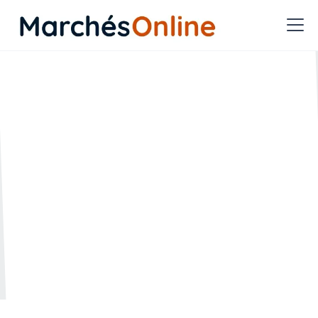
Quelles priorités,
tendances et défis pour
les achats en 2025 ?
🗓️ Créée le :
🔄 Mise à jour le :
08.04.2025
08.04.2025