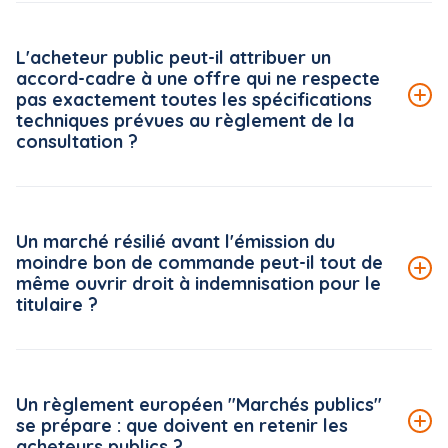
Le Conseil national de la restauration collective (CNRC)
met à disposition des acheteurs publics une véritable
L'acheteur public peut-il attribuer un
boîte à outils, accessible gratuitement sur la plateforme
accord-cadre à une offre qui ne respecte
« ma cantine » (ma-cantine.agriculture.gouv.fr), pilotée
pas exactement toutes les spécifications
par le ministère de l'Agriculture.
techniques prévues au règlement de la
consultation ?
Lire la suite de la FAQ
Le Conseil d'État rappelle, dans une décision du 5 juin
2026*, un principe strict en matière d'analyse des offres :
Un marché résilié avant l'émission du
le règlement de la consultation s'impose à l'acheteur
moindre bon de commande peut-il tout de
public dans toutes ses mentions, dès lors que celles-ci
même ouvrir droit à indemnisation pour le
ne sont pas manifestement dépourvues d'utilité pour
titulaire ?
l'examen des offres.
Lire la suite de la FAQ
Par un arrêt du 18 juin 2026*, mentionné aux tables du
Recueil, le Conseil d'État (CE) reconnaît au titulaire d'un
Un règlement européen "Marchés publics"
marché public, résilié avant l'émission de bons de
se prépare : que doivent en retenir les
commande, le droit de bénéficier de l'indemnisation
acheteurs publics ?