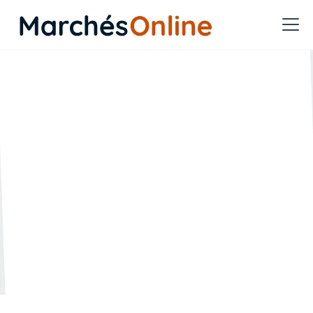
Quand doit-on effectuer
la déclaration de ses
achats circulaires ?
🗓️ Créée le :
🔄 Mise à jour le :
15.02.2022
28.04.2023