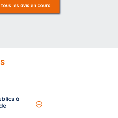
 tous les avis en cours
us
ublics à
 de