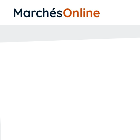
Comment mettre
favori sur Marc
🗓️ Créée le :
01.03.2022
🔄 Mise à jour le :
25.04