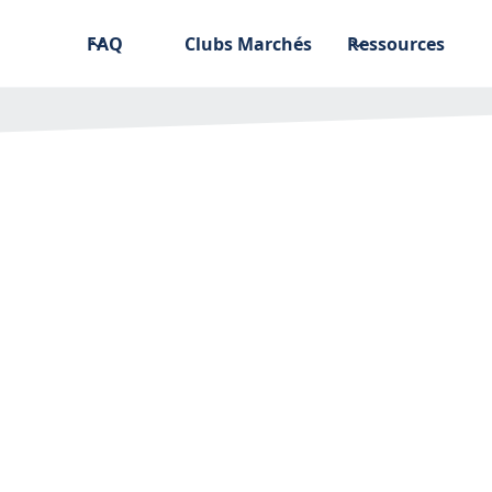
FAQ
Clubs Marchés
Ressources
 un avis de marché
hés Online ?
.2023