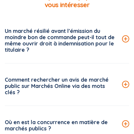
vous intéresser
Un marché résilié avant l'émission du
moindre bon de commande peut-il tout de
même ouvrir droit à indemnisation pour le
titulaire ?
Par un arrêt du 18 juin 2026*, mentionné aux tables du
Recueil, le Conseil d'État (CE) reconnaît au titulaire d'un
Comment rechercher un avis de marché
marché public, résilié avant l'émission de bons de
public sur Marchés Online via des mots
commande, le droit de bénéficier de l'indemnisation
clés ?
prévue par l'article 46.4 du CCAG Travaux (version 2009).
Lire la suite de la FAQ
Pour saisir un mot-clé, saisissez le mot requis dans le
champ et sélectionnez-le dans le menu déroulant qui
Où en est la concurrence en matière de
s’affiche pour le valider. Puis saisissez d’autres mots et
marchés publics ?
opérez de la même façon si vous souhaitez effectuer