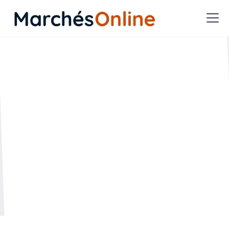
Quel contrôle doit exercer
l’acheteur public sur les
capacités du candidat ?
🗓️ Créée le :
🔄 Mise à jour le :
12.08.2025
12.08.2025