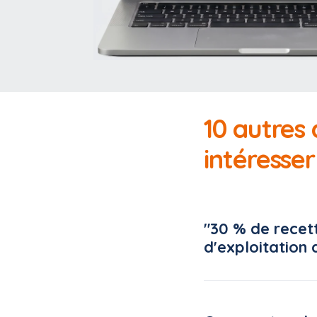
10 autres
intéresser
"30 % de recett
d'exploitation 
Un syndicat mixte ava
usagers ne couvraient q