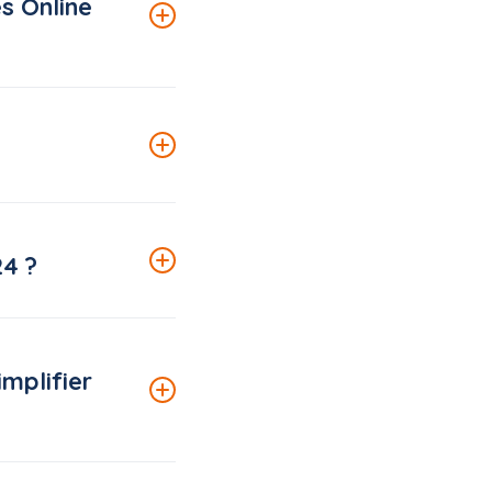
s Online
ns le menu déroulant
on si vous souhaitez
 l’UE, soit 14% du PIB
 manière efficace et
24 ?
6 les résultats du
mplifier
n des affaires