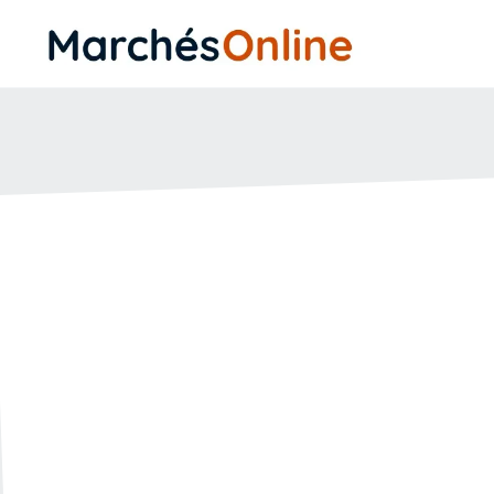
Comment poser 
public ?
🗓️ Créée le :
17.02.2022
🔄 Mise à jour le :
27.04