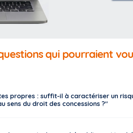
 questions qui pourraient vo
es propres : suffit-il à caractériser un risq
au sens du droit des concessions ?"
it conclu un contrat de concession pour l'exploitation d'un se
u'environ 30 % du chiffre d'affaires du titulaire, la collectivi