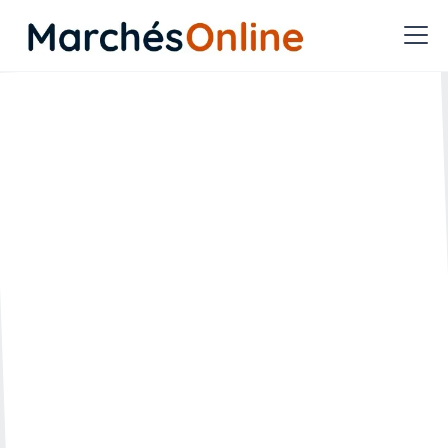
Comment consulter des
avis liés à un avis de
marché initial sur Marchés
Online ?
🗓️ Créée le :
🔄 Mise à jour le :
01.03.2022
25.04.2023