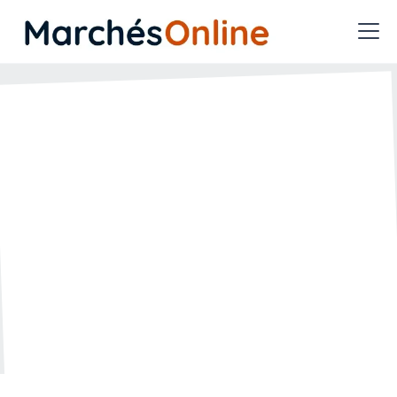
Qu’est-ce que le Conseil
national de la commande
publique (CNCP)
🗓️ Créée le :
🔄 Mise à jour le :
07.04.2026
07.04.2026